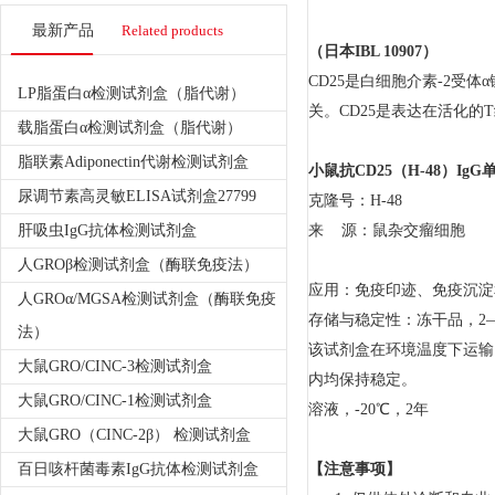
最新产品
Related products
（日本
IBL 10907
）
CD25是白细胞介素-2受体α
LP脂蛋白α检测试剂盒（脂代谢）
关。CD25是表达在活化的
载脂蛋白α检测试剂盒（脂代谢）
脂联素Adiponectin代谢检测试剂盒
小鼠抗CD25（H-48）Ig
尿调节素高灵敏ELISA试剂盒27799
克隆号：H-48
肝吸虫IgG抗体检测试剂盒
来 源：鼠杂交瘤细胞
人GROβ检测试剂盒（酶联免疫法）
应用：免疫印迹、免疫沉淀
人GROα/MGSA检测试剂盒（酶联免疫
存储与稳定性：冻干品，2—
法）
该试剂盒在环境温度下运输
大鼠GRO/CINC-3检测试剂盒
内均保持稳定。
大鼠GRO/CINC-1检测试剂盒
溶液，-20℃，2年
大鼠GRO（CINC-2β） 检测试剂盒
百日咳杆菌毒素IgG抗体检测试剂盒
【注意事项】