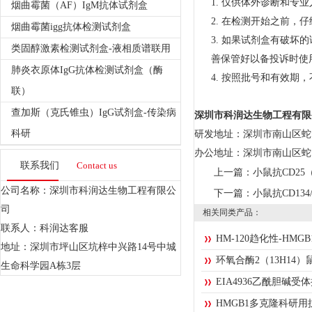
1.
仅供体外诊断和专业
烟曲霉菌（AF）IgM抗体试剂盒
2.
在检测开始之前，仔
烟曲霉菌igg抗体检测试剂盒
3.
如果试剂盒有破坏的
类固醇激素检测试剂盒-液相质谱联用
善保管好以备投诉时使
肺炎衣原体IgG抗体检测试剂盒（酶
4.
按照批号和有效期，
联）
查加斯（克氏锥虫）IgG试剂盒-传染病
深圳市科润达生物工程有限
科研
研发地址：深圳市南山区蛇口
办公地址：深圳市南山区蛇
联系我们
Contact us
上一篇：
小鼠抗CD25
公司名称：深圳市科润达生物工程有限公
下一篇：
小鼠抗CD134
司
相关同类产品：
联系人：科润达客服
HM-120趋化性-HMG
地址：深圳市坪山区坑梓中兴路14号中城
环氧合酶2（13H14）
生命科学园A栋3层
EIA4936乙酰胆碱
HMGB1多克隆科研用