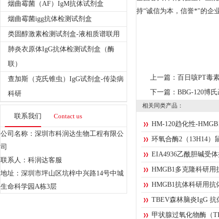
烟曲霉菌（AF）IgM抗体试剂盒
持“诚信为本，信誉*"的
烟曲霉菌igg抗体检测试剂盒
类固醇激素检测试剂盒-液相质谱联用
肺炎衣原体IgG抗体检测试剂盒（酶
联）
上一篇：
百日咳PT毒素i
查加斯（克氏锥虫）IgG试剂盒-传染病
下一篇：
BBG-120
科研
相关同类产品：
联系我们
Contact us
HM-120趋化性-HMG
公司名称：深圳市科润达生物工程有限公
环氧合酶2（13H14）
司
EIA4936乙酰胆碱
联系人：科润达客服
HMGB1多克隆科研用
地址：深圳市坪山区坑梓中兴路14号中城
HMGB1抗体科研用抗
生命科学园A栋3层
TBEV森林脑炎IgG 
甲状腺过氧化物酶（T