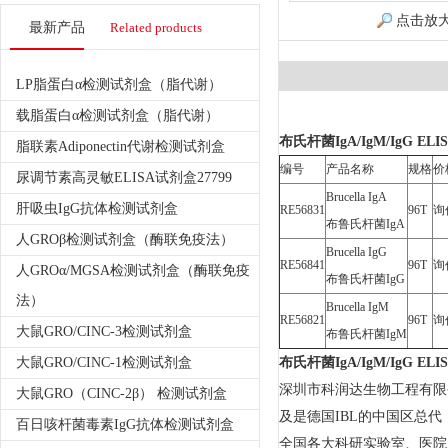
点击放
最新产品
Related products
LP脂蛋白α检测试剂盒（脂代谢）
载脂蛋白α检测试剂盒（脂代谢）
布氏杆菌IgA/IgM/IgG E
脂联素Adiponectin代谢检测试剂盒
编号
产品名称
规格
价
尿调节素高灵敏ELISA试剂盒27799
Brucella IgA
肝吸虫IgG抗体检测试剂盒
RE56831
96T
询
布鲁氏杆菌IgA
人GROβ检测试剂盒（酶联免疫法）
Brucella IgG
RE56841
96T
询
人GROα/MGSA检测试剂盒（酶联免疫
布鲁氏杆菌IgG
法）
Brucella IgM
RE56821
96T
询
大鼠GRO/CINC-3检测试剂盒
布鲁氏杆菌IgM
大鼠GRO/CINC-1检测试剂盒
布氏杆菌IgA/IgM/IgG E
深圳市科润达生物工程有限
大鼠GRO（CINC-2β） 检测试剂盒
及是德国IBL的中国区总代，日
百日咳杆菌毒素IgG抗体检测试剂盒
全国各大科研实验室、医院